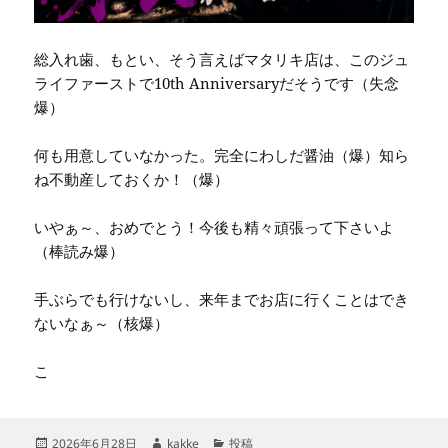
総入れ歯、もとい、そう言えばマタリキ店は、このジュ
ライファーストで10th Anniversaryだそうです（失念
爆）
何も用意していなかった。完全にわしだ醤油（爆）知ら
ね不動産しておくか！（爆）
いやぁ～、おめでとう！今後も精々頑張って下さいよ
（棒読み爆）
手ぶらでも行けないし、来年までお店に行くことはでき
ないなぁ～（核爆）
こ
投
作
カ
2026年6月28日
kakke
投稿