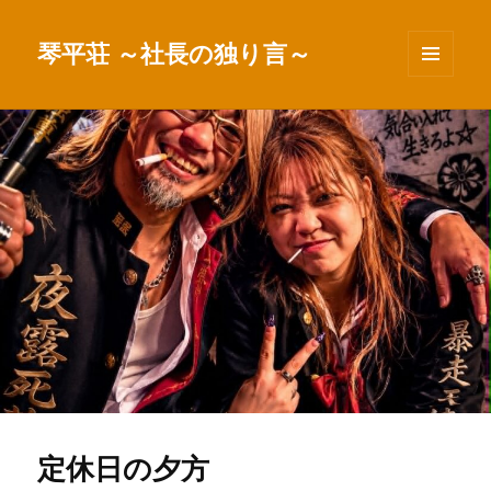
琴平荘 ～社長の独り言～
メニュ
ーとウ
ィジェ
ット
定休日の夕方