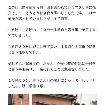
この日は数年前から何十回も誘われていたマタリキに根
負けして、とうとう付き合う事にしました（爆）コロナ
禍から誘われていましたが、全て自重。
１６時～１８時の１２０分一本勝負と言う事で予定を立
てていました。
１５時３０分に迎えに来て貰い、１８時台の電車で帰る
と言う段取りでした。
それでも、超激忙の「おかん」が多少猫の世話に一段落
と言う事もあり、一緒に行くことに急遽なりました。
１５時５５分。待ち合わせの場所にシャッターしようと
したら、既に暖簾（爆）