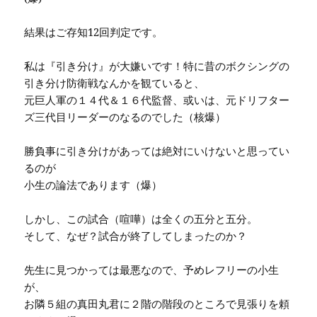
結果はご存知12回判定です。
私は『引き分け』が大嫌いです！特に昔のボクシングの
引き分け防衛戦なんかを観ていると、
元巨人軍の１４代＆１６代監督、或いは、元ドリフター
ズ三代目リーダーのなるのでした（核爆）
勝負事に引き分けがあっては絶対にいけないと思ってい
るのが
小生の論法であります（爆）
しかし、この試合（喧嘩）は全くの五分と五分。
そして、なぜ？試合が終了してしまったのか？
先生に見つかっては最悪なので、予めレフリーの小生
が、
お隣５組の真田丸君に２階の階段のところで見張りを頼