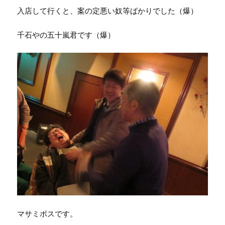
入店して行くと、案の定悪い奴等ばかりでした（爆）
千石やの五十嵐君です（爆）
マサミボスです。