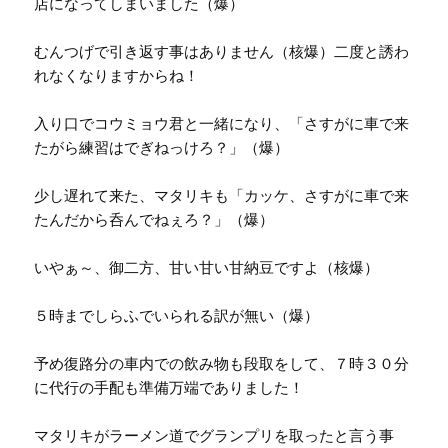
店になってしまいました（爆）
むんつげで引き返す事はありません（核爆）二度と誘わ
れなくなりますからね！
入り口でコウミョウ君と一緒になり、「さすがに車で来
たがら練習はでぎねっけろ？」（爆）
少し遅れて来た、マタリキも「カッケ、さすがに車で来
たんだから呑んでねぇろ？」（爆）
いやぁ～、御二方、甘い甘い甘納豆ですよ（核爆）
５時までしらふでいられる訳が無い（爆）
予め復路分の車内での飲み物も段取をして、７時３０分
に代行の手配も準備万端でありました！
マタリキがラーメン道でグランプリを取ったと言う事