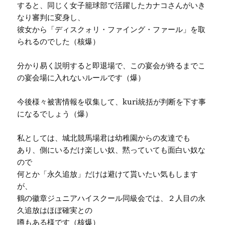
すると、同じく女子籠球部で活躍したカナコさんがいき
なり審判に変身し、
彼女から「ディスクォリ・ファイング・ファール」を取
られるのでした（核爆）
分かり易く説明すると即退場で、この宴会が終るまでこ
の宴会場に入れないルールです（爆）
今後様々被害情報を収集して、kuri統括が判断を下す事
になるでしょう（爆）
私としては、城北競馬場君は幼稚園からの友達でも
あり、側にいるだけ楽しい奴、黙っていても面白い奴な
ので
何とか「永久追放」だけは避けて貰いたい気もします
が、
鶴の徽章ジュニアハイスクール同級会では、２人目の永
久追放はほぼ確実との
噂もある様です（核爆）