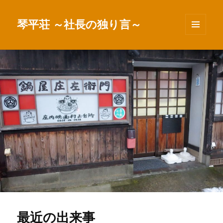
琴平荘 ～社長の独り言～
メニュ
ーとウ
ィジェ
ット
最近の出来事