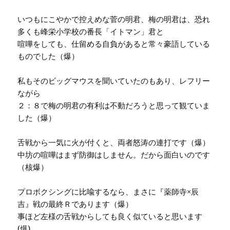
いつもにこやかで控えめな菅の明君、梅の明君は、恐れ
多くも峰栄小学校の番長「イトマン」君と
喧嘩をしても、仕留める自負があると常々豪語している
ものでした（爆）
私もそのビッグマウスを聞いていたのもあり、レフリー
ながら
２：８で梅の明君の有利は不動だろうと思って観ていま
した（爆）
舌戦から一気に火が付くと、両者怒涛の連打です（爆）
中坊の喧嘩はまず防御はしません。だから面白いのです
（核爆）
プロボクシングに比喩するなら、まさに『薬師寺×辰
吉』戦の最終Ｒであります（爆）
事ほど左様の舌戦からしても良く似ていると思います
(爆)