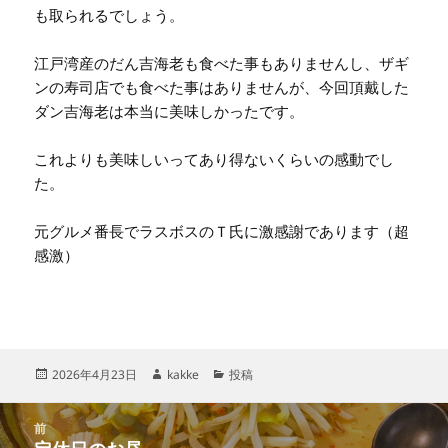
も取られるでしょう。
江戸湾産のだん吉海老も食べた事もありませんし、ザギ
ンの寿司店でも食べた事はありませんが、今回頂戴した
ダン吉海老は本当に美味しかったです。
これよりも美味しいってあり得ないくらいの感動でし
た。
元グルメ番長でラスボスのＴ氏に激感謝であります（超
感激）
投
作
カ
2026年4月23日
kakke
投稿
稿
成
テ
日:
者
ゴ
投
リ
前
稿
ー