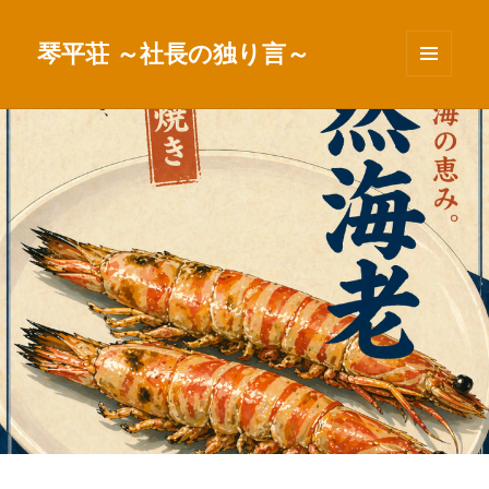
琴平荘 ～社長の独り言～
メニュ
ーとウ
ィジェ
ット