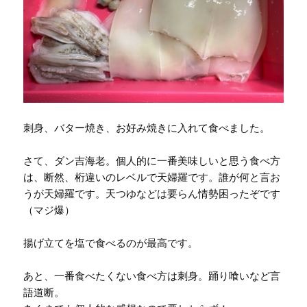
刺身、バター焼き、お好み焼きに入れて食べました。
さて、ダン吉海老。個人的に一番美味しいと思う食べ方
は、断然、桁違いのレベルで天婦羅です。誰が何と言お
うが天婦羅です。天つゆなどは要らん情勢困ったぞです
（マジ爆）
揚げ立てを塩で食べるのが最高です。
あと、一番食べたくない食べ方は刺身。踊り喰いなど言
語道断。